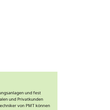
tungsanlagen und fest
alen und Privatkunden
 Techniker von PMT können