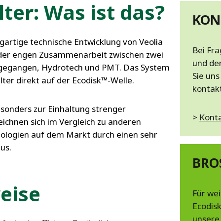
MPP SYSTEMS
lter: Was ist das?
OTV
KON
PMT
zigartige technische Entwicklung von Veolia
CA
SIDEM
Bei Fr
 der engen Zusammenarbeit zwischen zwei
WESTGARTH
und de
gegangen, Hydrotech und PMT. Das System
WHITTIER
Sie uns
ter direkt auf der Ecodisk™-Welle.
kontak
ICA
esonders zur Einhaltung strenger
>
Kont
eichnen sich im Vergleich zu anderen
ASIA
logien auf dem Markt durch einen sehr
us.
GDOM
BRO
eise
Für we
Ecodisk
unsere