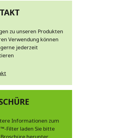
TAKT
agen zu unseren Produkten
ren Verwendung können
 gerne jederzeit
tieren
akt
SCHÜRE
itere Informationen zum
™-Filter laden Sie bitte
 Broschüre herunter.