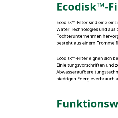
FRANCE
Ecodisk™-Fi
IRELAND
ITALIA
Ecodisk™-Filter sind eine ein
LATIN AMERI
Water Technologies und aus
MIDDLE-EAST
Tochterunternehmen hervor
NEDERLAND
besteht aus einem Trommelfil
NORGE
NORTH AMER
Ecodisk™-Filter eignen sich b
POLSKA
Einleitungsvorschriften und z
SOUTH EAST 
Abwasseraufbereitungstechno
SVERIGE
niedrigen Energieverbrauch a
UNITED KIN
Funktionsw