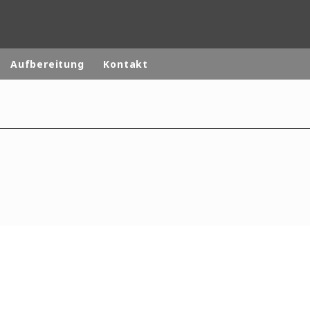
Aufbereitung
Kontakt
ites
Specialty Brands
ANOXKALDNES
AQUAFLOW
BIOTHANE
ELGA
EVALED
ND
ENTROPÎE
HPD
HYDROTECH