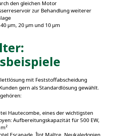
rch den gleichen Motor
sserreservoir zur Behandlung weiterer
lage
: 40 µm, 20 µm und 10 µm
lter:
nsbeispiele
lettlösung mit Feststoffabscheidung
 Kunden gern als Standardlösung gewählt.
 gehören:
Abtei Hautecombe, eines der wichtigsten
avoyen: Aufbereitungskapazität für 500 EW,
 m²
Hotel Escapade, Îlot Maître, Neukaledonien