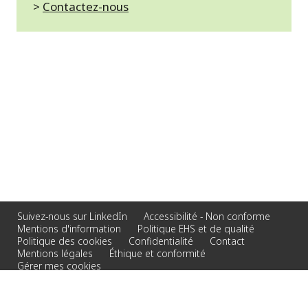
>
Contactez-nous
Suivez-nous sur LinkedIn
Accessibilité - Non conforme
Mentions d'information
Politique EHS et de qualité
Politique des cookies
Confidentialité
Contact
Mentions légales
Éthique et conformité
Gérer mes cookies
© 2026 Veolia